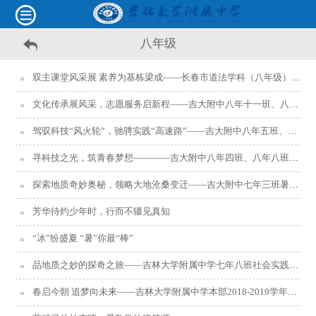
八年级
双主课堂风采展 素养为基栋梁成——长春市道法学科（八年级）集体备课展示活动在我校举行
文化传承展风采，志愿服务启新程——吉大附中八年十一班、八年六班、八年四班寒假社会实践报道
驾驭科技“风火轮”，驰骋实践“高速路”——吉大附中八年五班、八年八班、八年十四班寒假社会实践报道
寻科技之光，筑青春梦想————吉大附中八年四班、八年八班、八年三班寒假社会实践报道
探索地质奇妙奥秘，领略大地沧桑变迁——吉大附中七年三班暑期社会实践
芳华待灼少年时，行而不辍见真知
“冰”纷盛夏 “暑”你最“棒”
品地质之妙的探奇之旅——吉林大学附属中学七年八班社会实践活动
春启今朝 追梦向未来——吉林大学附属中学本部2018-2019学年度下学期初二年级开学典礼