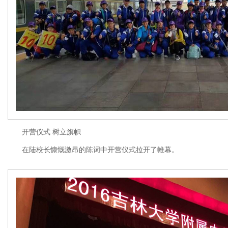
开营仪式 树立旗帜
在陆校长慷慨激昂的陈词中开营仪式拉开了帷幕。