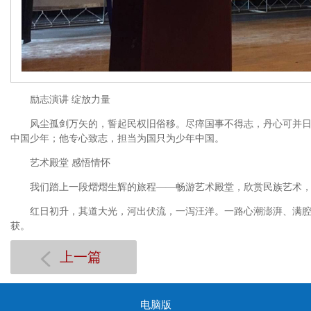
励志演讲 绽放力量
风尘孤剑万矢的，誓起民权旧俗移。尽瘁国事不得志，丹心可并
中国少年；他专心致志，担当为国只为少年中国。
艺术殿堂 感悟情怀
我们踏上一段熠熠生辉的旅程——畅游艺术殿堂，欣赏民族艺术
红日初升，其道大光，河出伏流，一泻汪洋。一路心潮澎湃、满
获。
上一篇
电脑版