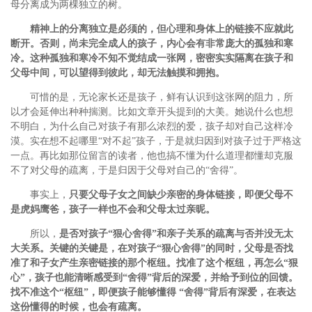
母分离成为两棵独立的树。
精神上的分离独立是必须的，但心理和身体上的链接不应就此
断开。否则，尚未完全成人的孩子，内心会有非常庞大的孤独和寒
冷。这种孤独和寒冷不知不觉结成一张网，密密实实隔离在孩子和
父母中间，可以望得到彼此，却无法触摸和拥抱。
可惜的是，无论家长还是孩子，鲜有认识到这张网的阻力，所
以才会延伸出种种揣测。比如文章开头提到的大美。她说什么也想
不明白，为什么自己对孩子有那么浓烈的爱，孩子却对自己这样冷
漠。实在想不起哪里“对不起”孩子，于是就归因到对孩子过于严格这
一点。再比如那位留言的读者，他也搞不懂为什么道理都懂却克服
不了对父母的疏离，于是归因于父母对自己的“舍得”。
事实上，
只要父母子女之间缺少亲密的身体链接，即便父母不
是虎妈鹰爸，孩子一样也不会和父母太过亲昵。
所以，
是否对孩子“狠心舍得”和亲子关系的疏离与否并没无太
大关系。关键的关键是，在对孩子“狠心舍得”的同时，父母是否找
准了和子女产生亲密链接的那个枢纽。找准了这个枢纽，再怎么“狠
心”，孩子也能清晰感受到“舍得”背后的深爱，并给予到位的回馈。
找不准这个“枢纽”，即便孩子能够懂得 “舍得”背后有深爱，在表达
这份懂得的时候，也会有疏离。