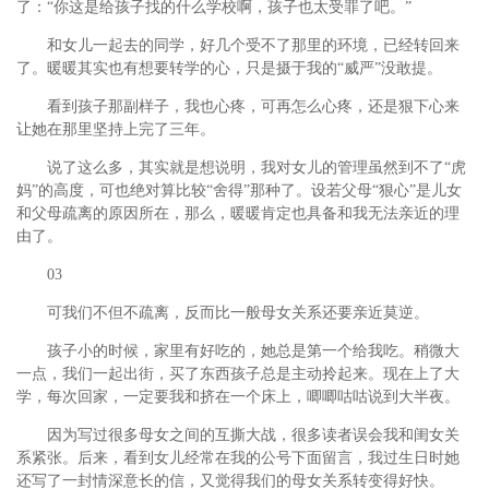
了：“你这是给孩子找的什么学校啊，孩子也太受罪了吧。”
和女儿一起去的同学，好几个受不了那里的环境，已经转回来
了。暖暖其实也有想要转学的心，只是摄于我的“威严”没敢提。
看到孩子那副样子，我也心疼，可再怎么心疼，还是狠下心来
让她在那里坚持上完了三年。
说了这么多，其实就是想说明，我对女儿的管理虽然到不了“虎
妈”的高度，可也绝对算比较“舍得”那种了。设若父母“狠心”是儿女
和父母疏离的原因所在，那么，暖暖肯定也具备和我无法亲近的理
由了。
03
可我们不但不疏离，反而比一般母女关系还要亲近莫逆。
孩子小的时候，家里有好吃的，她总是第一个给我吃。稍微大
一点，我们一起出街，买了东西孩子总是主动拎起来。现在上了大
学，每次回家，一定要我和挤在一个床上，唧唧咕咕说到大半夜。
因为写过很多母女之间的互撕大战，很多读者误会我和闺女关
系紧张。后来，看到女儿经常在我的公号下面留言，我过生日时她
还写了一封情深意长的信，又觉得我们的母女关系转变得好快。