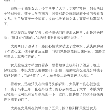
她就一个独生女儿，今年考中了大学，学校非常棒，阿美两口
子特别骄傲。孩子大学在南方，阿美和老公就想趁着小长假去看看
女儿。为了给孩子一个惊喜，提前也没通知女儿，直接坐动车就去
了。
看到赫然出现的父母，孩子没她们想得那么惊喜，而是急头怪
脸：“谁让你们来的，我约好朋友要出去短途游呢。”
大美两口子激动了一路的心情就像被泼了盆冷水，从头到脚浇
了个透心凉。孩子的爹反应快：“我们就是趁放假出来闲逛，如果你
有事儿，就去忙你的。”
女儿脸色这才稍微好看点，领着她俩去校外订了酒店，晚上一
起吃过饭，本以为女儿要和她们一起住，结果吃完饭没几分钟孩子
就站起来了：“我得走了，今天宿舍晚上还有集体活动呢。”
看着女儿迅速消失在街道尽头的背影，大美那个伤心就别提
了，孩子高中三年一直在外就读，好容易盼着上了大学，本以为学
业轻松一点可以和父母多亲近一下，谁想，翅膀硬了的孩子好像再
也不需要她们了。
大美在女儿所在的城市住了五天，除了刚到那天见过女儿一