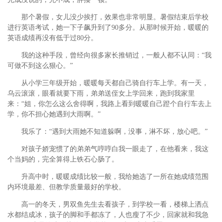
那个暑假，女儿没少挨打，效果也非常明显。暑假结束后学校
进行英语考试，她一下子飙升到了90多分。从那时候开始，暖暖的
英语成绩再没有低于过80分。
我的这种手段，曾经向很多家长推销过，一般人都不认同：“我
可做不到这么狠心。”
从小学三年级开始，暖暖每天都自己骑自行车上学。有一天，
乌云滚滚，眼看就要下雨，弟弟送侄女上学回来，跑到我家里
来：“姐，你怎么这么舍得啊，我路上看到暖暖自己蹬个自行车去上
学，你不担心她遇到大雨啊。”
我乐了：“遇到大雨她不知道躲啊，没事，淋不坏，放心吧。”
对孩子娇宠惯了的弟弟气哼哼白我一眼走了，在他看来，我这
个当妈的，完全算得上铁石心肠了。
升高中时，暖暖成绩比较一般，我给她选了一所在她成绩范围
内环境最差、但教学质量最好的学校。
高一的冬天，男双鱼先生去看孩子，到学校一看，楼梯上洒点
水都结成冰，孩子的脚和手都冻了，人也瘦了不少，回家就和我急